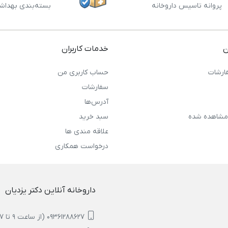
پروانه تاسیس داروخانه
بسته‌بندی بهداش
ن
خدمات کاربران
ارشات
حساب کاربری من
سفارشات
آدرس‌ها
مشاهده شده
سبد خرید
علاقه مندی ها
درخواست همکاری
داروخانه آنلاین دکتر یزدیان
09361288627 (از ساعت 9 تا 17)