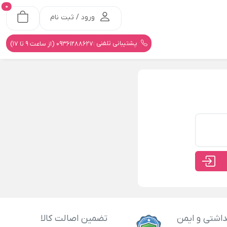
0
ورود / ثبت نام
پشتیبانی تلفنی :
09361288627 (از ساعت 9 تا 17)
اشتی و ایمن
تضمین اصالت کالا