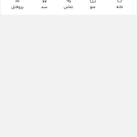
خانه
منو
تماس
سبد
پروفایل
فروشگاه
داروخانه آنلاین دکتر یزدیان
داروخانه آنلاین دکتر یزدیان از سال 1397 فعالیت خود را با
هدف فروش اینترنتی اقلام غیر دارویی شامل محصولات
آرایشی و بهداشتی، مکمل های رژیمی و غذایی، مکمل های