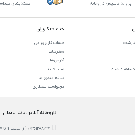
پروانه تاسیس داروخانه
بسته‌بندی بهداش
ن
خدمات کاربران
ارشات
حساب کاربری من
سفارشات
آدرس‌ها
مشاهده شده
سبد خرید
علاقه مندی ها
درخواست همکاری
داروخانه آنلاین دکتر یزدیان
09361288627 (از ساعت 9 تا 17)