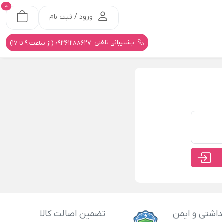
0
ورود / ثبت نام
پشتیبانی تلفنی :
09361288627 (از ساعت 9 تا 17)
اشتی و ایمن
تضمین اصالت کالا