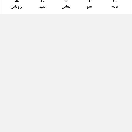
خانه
منو
تماس
سبد
پروفایل
فروشگاه
داروخانه آنلاین دکتر یزدیان
داروخانه آنلاین دکتر یزدیان از سال 1397 فعالیت خود را با
هدف فروش اینترنتی اقلام غیر دارویی شامل محصولات
آرایشی و بهداشتی، مکمل های رژیمی و غذایی، مکمل های