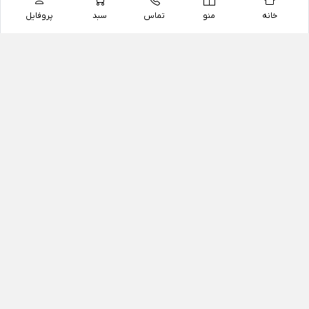
خانه
منو
تماس
سبد
پروفایل
فروشگاه
داروخانه آنلاین دکتر یزدیان
داروخانه آنلاین دکتر یزدیان از سال 1397 فعالیت خود را با
هدف فروش اینترنتی اقلام غیر دارویی شامل محصولات
آرایشی و بهداشتی، مکمل های رژیمی و غذایی، مکمل های