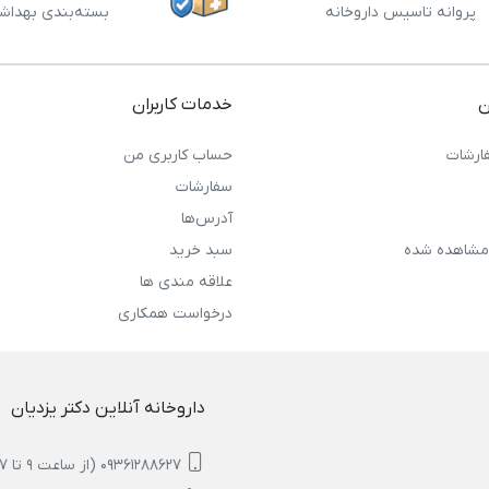
پروانه تاسیس داروخانه
بسته‌بندی بهداش
ن
خدمات کاربران
ارشات
حساب کاربری من
سفارشات
آدرس‌ها
مشاهده شده
سبد خرید
علاقه مندی ها
درخواست همکاری
داروخانه آنلاین دکتر یزدیان
09361288627 (از ساعت 9 تا 17)