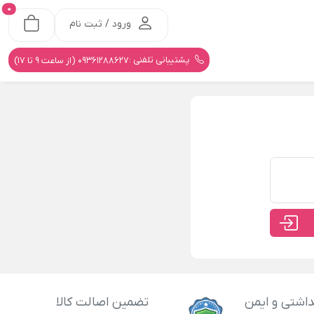
0
ورود / ثبت نام
پشتیبانی تلفنی :
09361288627 (از ساعت 9 تا 17)
اشتی و ایمن
تضمین اصالت کالا