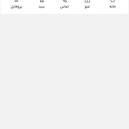
خانه
منو
تماس
سبد
پروفایل
فروشگاه
داروخانه آنلاین دکتر یزدیان
داروخانه آنلاین دکتر یزدیان از سال 1397 فعالیت خود را با
هدف فروش اینترنتی اقلام غیر دارویی شامل محصولات
آرایشی و بهداشتی، مکمل های رژیمی و غذایی، مکمل های