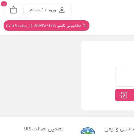
0
ورود / ثبت نام
پشتیبانی تلفنی :
09361288627 (از ساعت 9 تا 17)
اشتی و ایمن
تضمین اصالت کالا