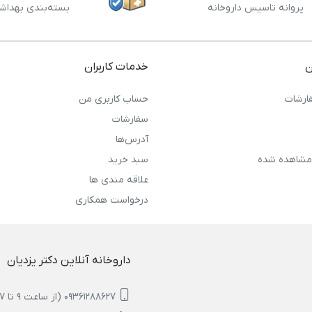
پروانه تاسیس داروخانه
بسته‌بندی بهداش
ن
خدمات کاربران
ارشات
حساب کاربری من
سفارشات
آدرس‌ها
مشاهده شده
سبد خرید
علاقه مندی ها
درخواست همکاری
داروخانه آنلاین دکتر یزدیان
09361288627 (از ساعت 9 تا 17)