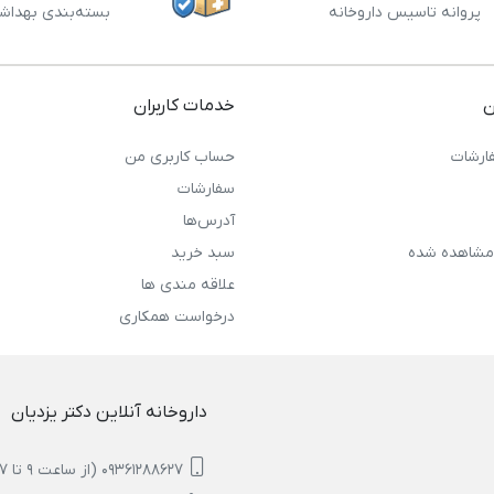
پروانه تاسیس داروخانه
بسته‌بندی بهداش
ن
خدمات کاربران
ارشات
حساب کاربری من
سفارشات
آدرس‌ها
مشاهده شده
سبد خرید
علاقه مندی ها
درخواست همکاری
داروخانه آنلاین دکتر یزدیان
09361288627 (از ساعت 9 تا 17)