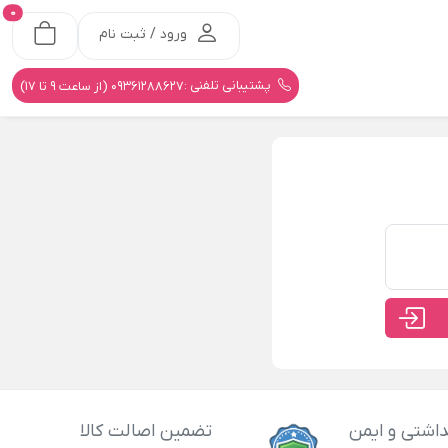
0
ورود / ثبت نام
پشتیبانی تلفنی :
09361288627 (از ساعت 9 تا 17)
اشتی و ایمن
تضمین اصالت کالا