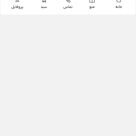
خانه
منو
تماس
سبد
پروفایل
فروشگاه
داروخانه آنلاین دکتر یزدیان
داروخانه آنلاین دکتر یزدیان از سال 1397 فعالیت خود را با
هدف فروش اینترنتی اقلام غیر دارویی شامل محصولات
آرایشی و بهداشتی، مکمل های رژیمی و غذایی، مکمل های