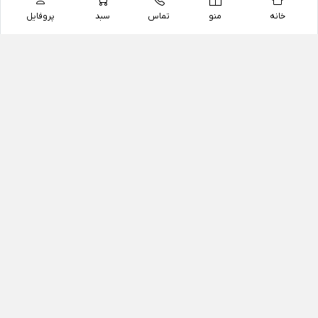
خانه
منو
تماس
سبد
پروفایل
فروشگاه
داروخانه آنلاین دکتر یزدیان
داروخانه آنلاین دکتر یزدیان از سال 1397 فعالیت خود را با
هدف فروش اینترنتی اقلام غیر دارویی شامل محصولات
آرایشی و بهداشتی، مکمل های رژیمی و غذایی، مکمل های