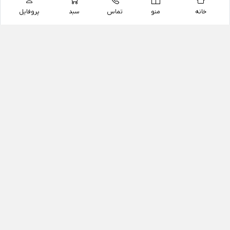
خانه
منو
تماس
سبد
پروفایل
فروشگاه
داروخانه آنلاین دکتر یزدیان
داروخانه آنلاین دکتر یزدیان از سال 1397 فعالیت خود را با
هدف فروش اینترنتی اقلام غیر دارویی شامل محصولات
آرایشی و بهداشتی، مکمل های رژیمی و غذایی، مکمل های