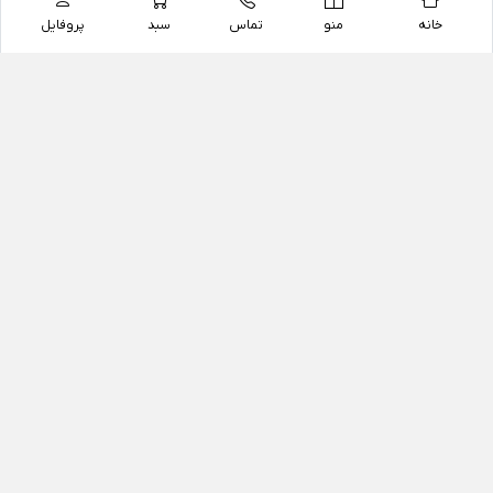
خانه
منو
تماس
سبد
پروفایل
فروشگاه
داروخانه آنلاین دکتر یزدیان
داروخانه آنلاین دکتر یزدیان از سال 1397 فعالیت خود را با
هدف فروش اینترنتی اقلام غیر دارویی شامل محصولات
آرایشی و بهداشتی، مکمل های رژیمی و غذایی، مکمل های