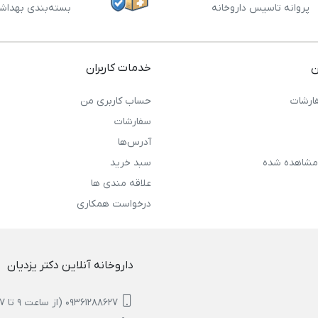
پروانه تاسیس داروخانه
بسته‌بندی بهداش
ن
خدمات کاربران
ارشات
حساب کاربری من
سفارشات
آدرس‌ها
مشاهده شده
سبد خرید
علاقه مندی ها
درخواست همکاری
داروخانه آنلاین دکتر یزدیان
09361288627 (از ساعت 9 تا 17)