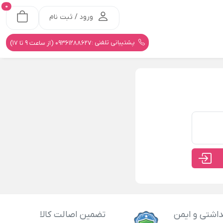
0
ورود / ثبت نام
پشتیبانی تلفنی :
09361288627 (از ساعت 9 تا 17)
اشتی و ایمن
تضمین اصالت کالا