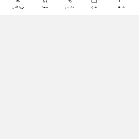
خانه
منو
تماس
سبد
پروفایل
فروشگاه
داروخانه آنلاین دکتر یزدیان
داروخانه آنلاین دکتر یزدیان از سال 1397 فعالیت خود را با
هدف فروش اینترنتی اقلام غیر دارویی شامل محصولات
آرایشی و بهداشتی، مکمل های رژیمی و غذایی، مکمل های