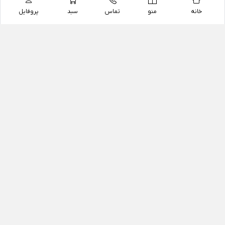
خانه
منو
تماس
سبد
پروفایل
فروشگاه
داروخانه آنلاین دکتر یزدیان
داروخانه آنلاین دکتر یزدیان از سال 1397 فعالیت خود را با
هدف فروش اینترنتی اقلام غیر دارویی شامل محصولات
آرایشی و بهداشتی، مکمل های رژیمی و غذایی، مکمل های