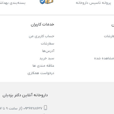
پروانه تاسیس داروخانه
بسته‌بندی بهداش
ن
خدمات کاربران
ارشات
حساب کاربری من
سفارشات
آدرس‌ها
مشاهده شده
سبد خرید
علاقه مندی ها
درخواست همکاری
داروخانه آنلاین دکتر یزدیان
09361288627 (از ساعت 9 تا 17)