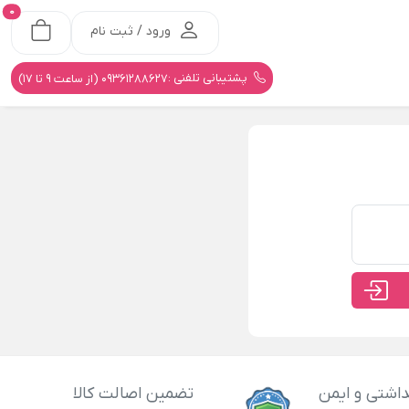
0
ورود / ثبت نام
پشتیبانی تلفنی :
09361288627 (از ساعت 9 تا 17)
اشتی و ایمن
تضمین اصالت کالا