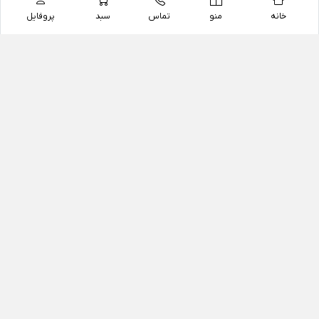
خانه
منو
تماس
سبد
پروفایل
فروشگاه
داروخانه آنلاین دکتر یزدیان
داروخانه آنلاین دکتر یزدیان از سال 1397 فعالیت خود را با
هدف فروش اینترنتی اقلام غیر دارویی شامل محصولات
آرایشی و بهداشتی، مکمل های رژیمی و غذایی، مکمل های