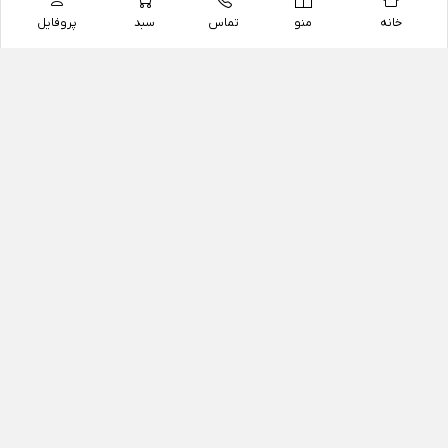
خانه
منو
تماس
سبد
پروفایل
فروشگاه
داروخانه آنلاین دکتر یزدیان
داروخانه آنلاین دکتر یزدیان از سال 1397 فعالیت خود را با
هدف فروش اینترنتی اقلام غیر دارویی شامل محصولات
آرایشی و بهداشتی، مکمل های رژیمی و غذایی، مکمل های