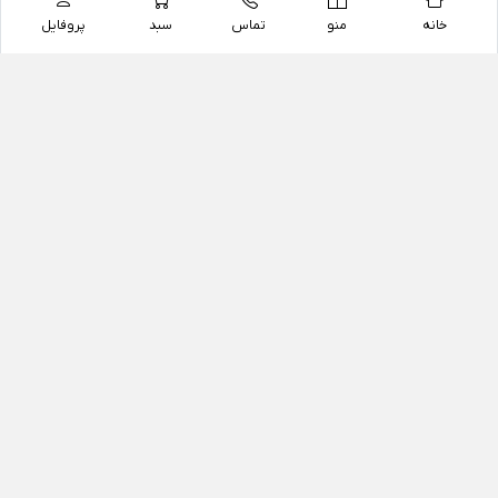
خانه
منو
تماس
سبد
پروفایل
فروشگاه
داروخانه آنلاین دکتر یزدیان
داروخانه آنلاین دکتر یزدیان از سال 1397 فعالیت خود را با
هدف فروش اینترنتی اقلام غیر دارویی شامل محصولات
آرایشی و بهداشتی، مکمل های رژیمی و غذایی، مکمل های