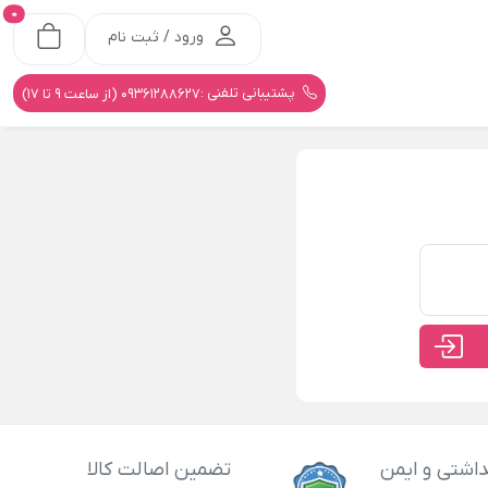
0
ورود / ثبت نام
پشتیبانی تلفنی :
09361288627 (از ساعت 9 تا 17)
اشتی و ایمن
تضمین اصالت کالا