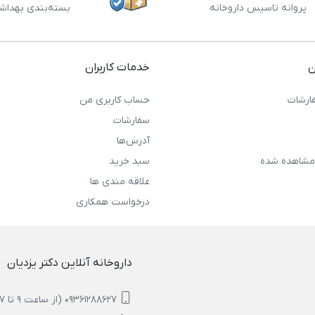
پروانه تاسیس داروخانه
بسته‌بندی بهداش
ن
خدمات کاربران
ارشات
حساب کاربری من
سفارشات
آدرس‌ها
مشاهده شده
سبد خرید
علاقه مندی ها
درخواست همکاری
داروخانه آنلاین دکتر یزدیان
09361288627 (از ساعت 9 تا 17)