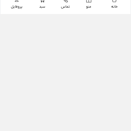
خانه
منو
تماس
سبد
پروفایل
فروشگاه
داروخانه آنلاین دکتر یزدیان
داروخانه آنلاین دکتر یزدیان از سال 1397 فعالیت خود را با
هدف فروش اینترنتی اقلام غیر دارویی شامل محصولات
آرایشی و بهداشتی، مکمل های رژیمی و غذایی، مکمل های