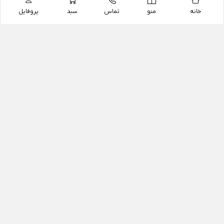
خانه
منو
تماس
سبد
پروفایل
فروشگاه
داروخانه آنلاین دکتر یزدیان
داروخانه آنلاین دکتر یزدیان از سال 1397 فعالیت خود را با
هدف فروش اینترنتی اقلام غیر دارویی شامل محصولات
آرایشی و بهداشتی، مکمل های رژیمی و غذایی، مکمل های