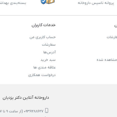
پروانه تاسیس داروخانه
بسته‌بندی بهداش
ن
خدمات کاربران
ارشات
حساب کاربری من
سفارشات
آدرس‌ها
مشاهده شده
سبد خرید
علاقه مندی ها
درخواست همکاری
داروخانه آنلاین دکتر یزدیان
09361288627 (از ساعت 9 تا 17)