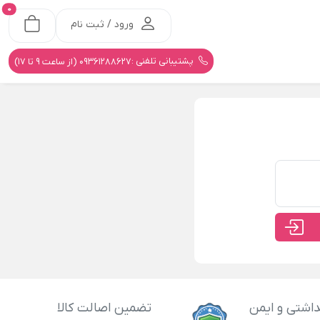
0
ورود / ثبت نام
پشتیبانی تلفنی :
09361288627 (از ساعت 9 تا 17)
اشتی و ایمن
تضمین اصالت کالا