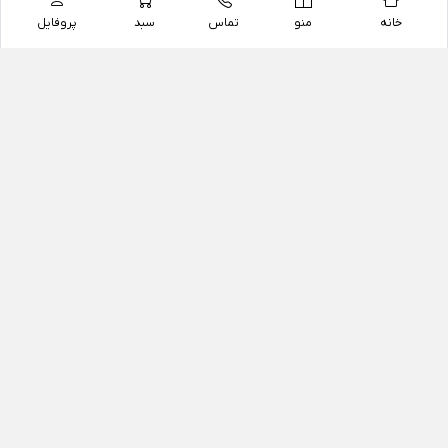
خانه
منو
تماس
سبد
پروفایل
فروشگاه
داروخانه آنلاین دکتر یزدیان
داروخانه آنلاین دکتر یزدیان از سال 1397 فعالیت خود را با
هدف فروش اینترنتی اقلام غیر دارویی شامل محصولات
آرایشی و بهداشتی، مکمل های رژیمی و غذایی، مکمل های