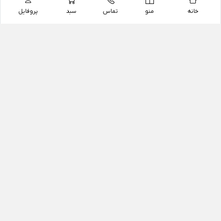
خانه
منو
تماس
سبد
پروفایل
فروشگاه
داروخانه آنلاین دکتر یزدیان
داروخانه آنلاین دکتر یزدیان از سال 1397 فعالیت خود را با
هدف فروش اینترنتی اقلام غیر دارویی شامل محصولات
آرایشی و بهداشتی، مکمل های رژیمی و غذایی، مکمل های