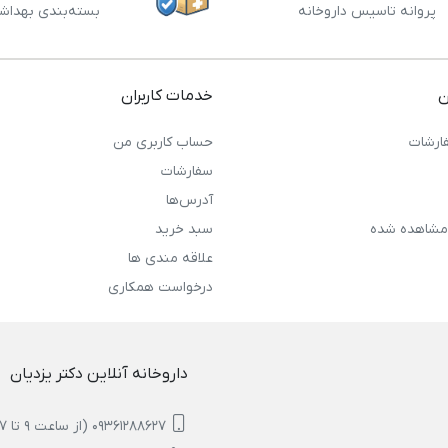
پروانه تاسیس داروخانه
بسته‌بندی بهداش
ن
خدمات کاربران
ارشات
حساب کاربری من
سفارشات
آدرس‌ها
مشاهده شده
سبد خرید
علاقه مندی ها
درخواست همکاری
داروخانه آنلاین دکتر یزدیان
09361288627 (از ساعت 9 تا 17)