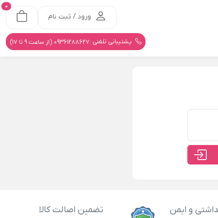
0
ورود / ثبت نام
پشتیبانی تلفنی :
09361288627 (از ساعت 9 تا 17)
اشتی و ایمن
تضمین اصالت کالا