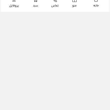
خانه
منو
تماس
سبد
پروفایل
فروشگاه
داروخانه آنلاین دکتر یزدیان
داروخانه آنلاین دکتر یزدیان از سال 1397 فعالیت خود را با
هدف فروش اینترنتی اقلام غیر دارویی شامل محصولات
آرایشی و بهداشتی، مکمل های رژیمی و غذایی، مکمل های