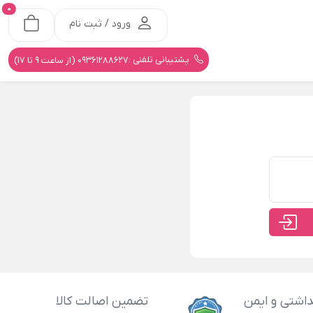
0
ورود / ثبت نام
پشتیبانی تلفنی :
09361288627 (از ساعت 9 تا 17)
اشتی و ایمن
تضمین اصالت کالا