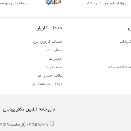
پروانه تاسیس داروخانه
بسته‌بندی بهداش
ن
خدمات کاربران
ارشات
حساب کاربری من
سفارشات
آدرس‌ها
مشاهده شده
سبد خرید
علاقه مندی ها
درخواست همکاری
داروخانه آنلاین دکتر یزدیان
09361288627 (از ساعت 9 تا 17)