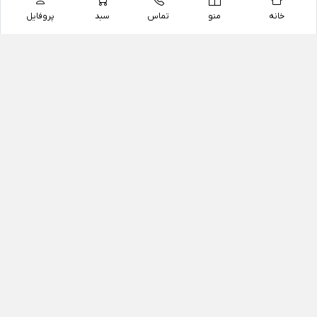
خانه
منو
تماس
سبد
پروفایل
فروشگاه
داروخانه آنلاین دکتر یزدیان
داروخانه آنلاین دکتر یزدیان از سال 1397 فعالیت خود را با
هدف فروش اینترنتی اقلام غیر دارویی شامل محصولات
آرایشی و بهداشتی، مکمل های رژیمی و غذایی، مکمل های