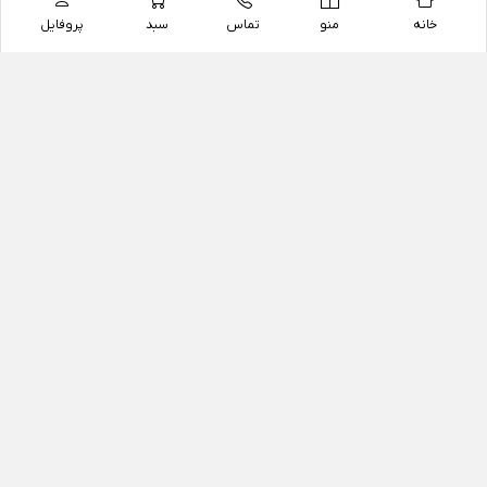
خانه
منو
تماس
سبد
پروفایل
فروشگاه
داروخانه آنلاین دکتر یزدیان
داروخانه آنلاین دکتر یزدیان از سال 1397 فعالیت خود را با
هدف فروش اینترنتی اقلام غیر دارویی شامل محصولات
آرایشی و بهداشتی، مکمل های رژیمی و غذایی، مکمل های