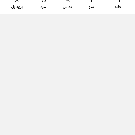
خانه
منو
تماس
سبد
پروفایل
فروشگاه
داروخانه آنلاین دکتر یزدیان
داروخانه آنلاین دکتر یزدیان از سال 1397 فعالیت خود را با
هدف فروش اینترنتی اقلام غیر دارویی شامل محصولات
آرایشی و بهداشتی، مکمل های رژیمی و غذایی، مکمل های