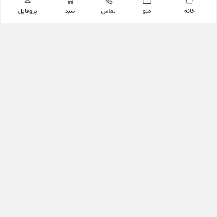
خانه
منو
تماس
سبد
پروفایل
فروشگاه
داروخانه آنلاین دکتر یزدیان
داروخانه آنلاین دکتر یزدیان از سال 1397 فعالیت خود را با
هدف فروش اینترنتی اقلام غیر دارویی شامل محصولات
آرایشی و بهداشتی، مکمل های رژیمی و غذایی، مکمل های