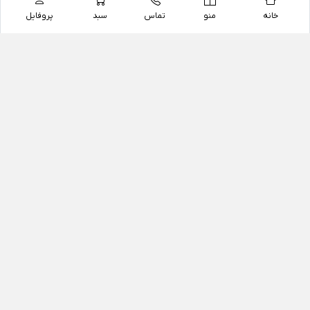
خانه
منو
تماس
سبد
پروفایل
فروشگاه
داروخانه آنلاین دکتر یزدیان
داروخانه آنلاین دکتر یزدیان از سال 1397 فعالیت خود را با
هدف فروش اینترنتی اقلام غیر دارویی شامل محصولات
آرایشی و بهداشتی، مکمل های رژیمی و غذایی، مکمل های