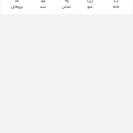
خانه
منو
تماس
سبد
پروفایل
فروشگاه
داروخانه آنلاین دکتر یزدیان
داروخانه آنلاین دکتر یزدیان از سال 1397 فعالیت خود را با
هدف فروش اینترنتی اقلام غیر دارویی شامل محصولات
آرایشی و بهداشتی، مکمل های رژیمی و غذایی، مکمل های