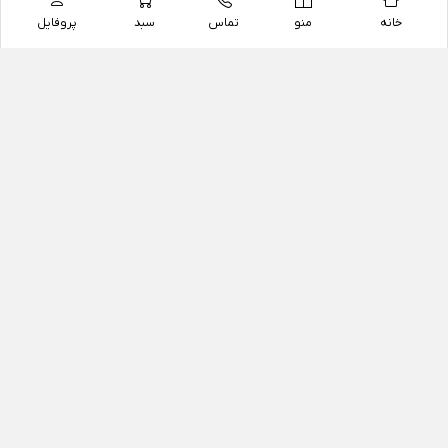
خانه
منو
تماس
سبد
پروفایل
فروشگاه
داروخانه آنلاین دکتر یزدیان
داروخانه آنلاین دکتر یزدیان از سال 1397 فعالیت خود را با
هدف فروش اینترنتی اقلام غیر دارویی شامل محصولات
آرایشی و بهداشتی، مکمل های رژیمی و غذایی، مکمل های