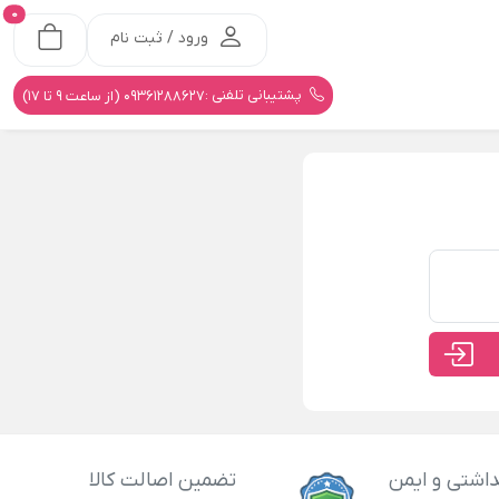
0
ورود / ثبت نام
پشتیبانی تلفنی :
09361288627 (از ساعت 9 تا 17)
اشتی و ایمن
تضمین اصالت کالا