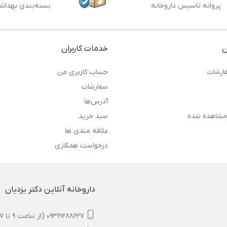
پروانه تاسیس داروخانه
بسته‌بندی بهداش
ن
خدمات کاربران
ارشات
حساب کاربری من
سفارشات
آدرس‌ها
مشاهده شده
سبد خرید
علاقه مندی ها
درخواست همکاری
داروخانه آنلاین دکتر یزدیان
09361288627 (از ساعت 9 تا 17)