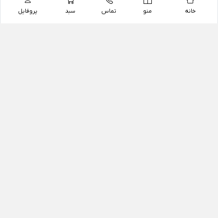
خانه
منو
تماس
سبد
پروفایل
فروشگاه
داروخانه آنلاین دکتر یزدیان
داروخانه آنلاین دکتر یزدیان از سال 1397 فعالیت خود را با
هدف فروش اینترنتی اقلام غیر دارویی شامل محصولات
آرایشی و بهداشتی، مکمل های رژیمی و غذایی، مکمل های