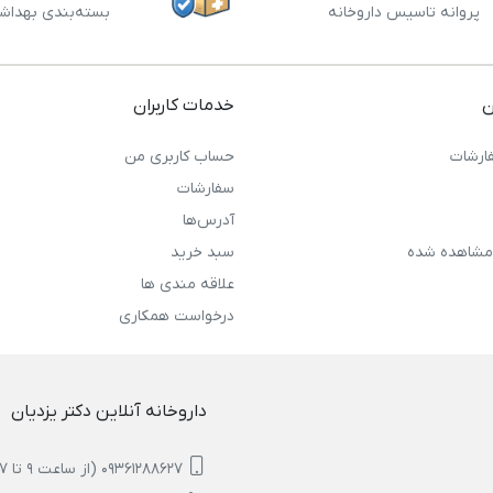
پروانه تاسیس داروخانه
بسته‌بندی بهداش
ن
خدمات کاربران
ارشات
حساب کاربری من
سفارشات
آدرس‌ها
مشاهده شده
سبد خرید
علاقه مندی ها
درخواست همکاری
داروخانه آنلاین دکتر یزدیان
09361288627 (از ساعت 9 تا 17)