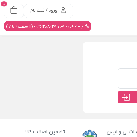
0
ورود / ثبت نام
پشتیبانی تلفنی :
09361288627 (از ساعت 9 تا 17)
اشتی و ایمن
تضمین اصالت کالا