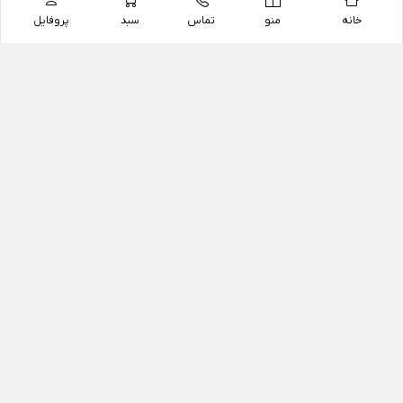
خانه
منو
تماس
سبد
پروفایل
فروشگاه
داروخانه آنلاین دکتر یزدیان
داروخانه آنلاین دکتر یزدیان از سال 1397 فعالیت خود را با
هدف فروش اینترنتی اقلام غیر دارویی شامل محصولات
آرایشی و بهداشتی، مکمل های رژیمی و غذایی، مکمل های