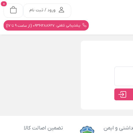
0
ورود / ثبت نام
پشتیبانی تلفنی :
09361288627 (از ساعت 9 تا 17)
اشتی و ایمن
تضمین اصالت کالا