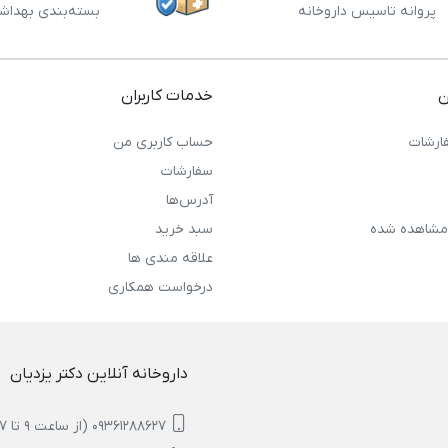
پروانه تاسیس داروخانه
بسته‌بندی بهداش
ن
خدمات کاربران
ارشات
حساب کاربری من
سفارشات
آدرس‌ها
مشاهده شده
سبد خرید
علاقه مندی ها
درخواست همکاری
داروخانه آنلاین دکتر یزدیان
09361288627 (از ساعت 9 تا 17)