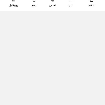
خانه
منو
تماس
سبد
پروفایل
فروشگاه
داروخانه آنلاین دکتر یزدیان
داروخانه آنلاین دکتر یزدیان از سال 1397 فعالیت خود را با
هدف فروش اینترنتی اقلام غیر دارویی شامل محصولات
آرایشی و بهداشتی، مکمل های رژیمی و غذایی، مکمل های