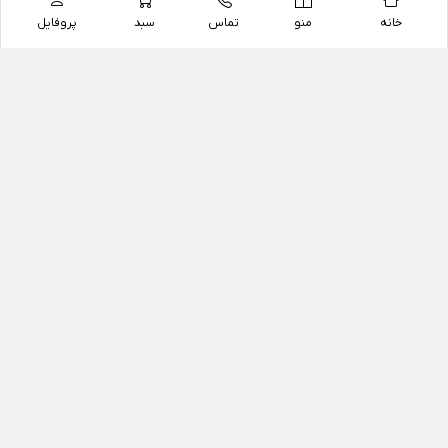
خانه
منو
تماس
سبد
پروفایل
فروشگاه
داروخانه آنلاین دکتر یزدیان
داروخانه آنلاین دکتر یزدیان از سال 1397 فعالیت خود را با
هدف فروش اینترنتی اقلام غیر دارویی شامل محصولات
آرایشی و بهداشتی، مکمل های رژیمی و غذایی، مکمل های