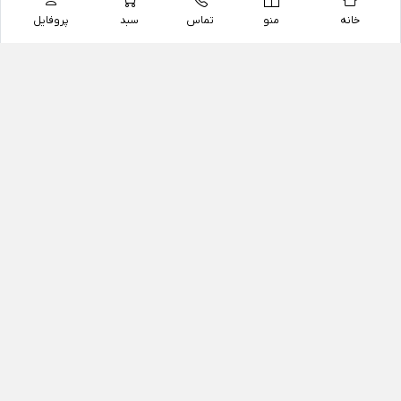
خانه
منو
تماس
سبد
پروفایل
فروشگاه
داروخانه آنلاین دکتر یزدیان
داروخانه آنلاین دکتر یزدیان از سال 1397 فعالیت خود را با
هدف فروش اینترنتی اقلام غیر دارویی شامل محصولات
آرایشی و بهداشتی، مکمل های رژیمی و غذایی، مکمل های