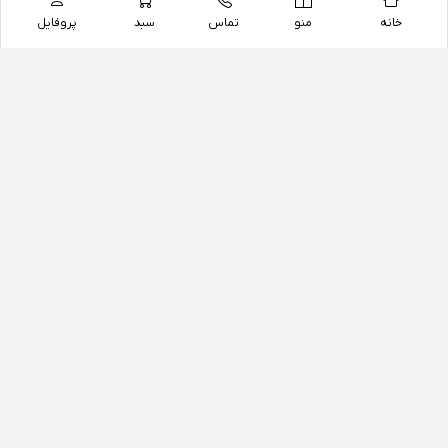
خانه
منو
تماس
سبد
پروفایل
فروشگاه
داروخانه آنلاین دکتر یزدیان
داروخانه آنلاین دکتر یزدیان از سال 1397 فعالیت خود را با
هدف فروش اینترنتی اقلام غیر دارویی شامل محصولات
آرایشی و بهداشتی، مکمل های رژیمی و غذایی، مکمل های