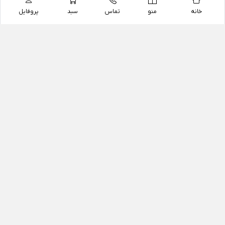
خانه
منو
تماس
سبد
پروفایل
فروشگاه
داروخانه آنلاین دکتر یزدیان
داروخانه آنلاین دکتر یزدیان از سال 1397 فعالیت خود را با
هدف فروش اینترنتی اقلام غیر دارویی شامل محصولات
آرایشی و بهداشتی، مکمل های رژیمی و غذایی، مکمل های