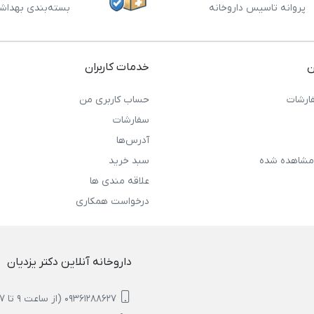
پروانه تاسیس داروخانه
بسته‌بندی بهداش
ن
خدمات کاربران
ارشات
حساب کاربری من
سفارشات
آدرس‌ها
مشاهده شده
سبد خرید
علاقه مندی ها
درخواست همکاری
داروخانه آنلاین دکتر یزدیان
09361288627 (از ساعت 9 تا 17)