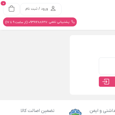
0
ورود / ثبت نام
پشتیبانی تلفنی :
09361288627 (از ساعت 9 تا 17)
اشتی و ایمن
تضمین اصالت کالا