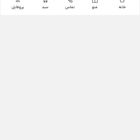
خانه
منو
تماس
سبد
پروفایل
فروشگاه
داروخانه آنلاین دکتر یزدیان
داروخانه آنلاین دکتر یزدیان از سال 1397 فعالیت خود را با
هدف فروش اینترنتی اقلام غیر دارویی شامل محصولات
آرایشی و بهداشتی، مکمل های رژیمی و غذایی، مکمل های