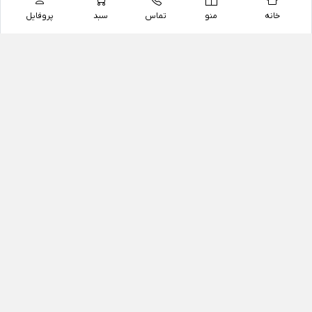
خانه
منو
تماس
سبد
پروفایل
فروشگاه
داروخانه آنلاین دکتر یزدیان
داروخانه آنلاین دکتر یزدیان از سال 1397 فعالیت خود را با
هدف فروش اینترنتی اقلام غیر دارویی شامل محصولات
آرایشی و بهداشتی، مکمل های رژیمی و غذایی، مکمل های