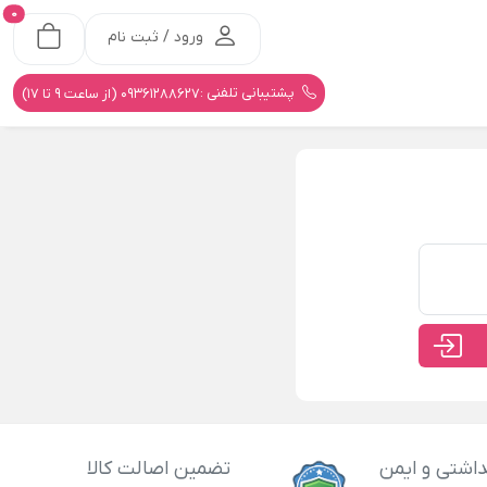
0
ورود / ثبت نام
پشتیبانی تلفنی :
09361288627 (از ساعت 9 تا 17)
اشتی و ایمن
تضمین اصالت کالا