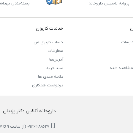
پروانه تاسیس داروخانه
بسته‌بندی بهداش
ن
خدمات کاربران
ارشات
حساب کاربری من
سفارشات
آدرس‌ها
مشاهده شده
سبد خرید
علاقه مندی ها
درخواست همکاری
داروخانه آنلاین دکتر یزدیان
09361288627 (از ساعت 9 تا 17)